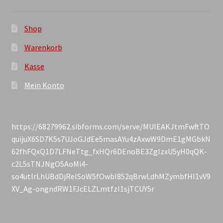
Shop
Warenkorb
Kasse
Mein Konto
https://68279962.sibforms.com/serve/MUIEAKJtmFwftTO
quijuX6SD7K5s7UJoGJdEe5masAYu4zAxwW9DmE1gMGbkN
62fhFQxQ1D7LFNeTtg_fxHQr6DEnoBE3ZgIzxU5yH0qQK-
c2L5sTNJNgO5AoMi4-
so4utlrLhUBdDjRelSoW5fOwbI852qBrwLdhMZymbfHI1vV9
XV_Ag-ongndRW1FJcELZLmtfzI1sjTCUY5r