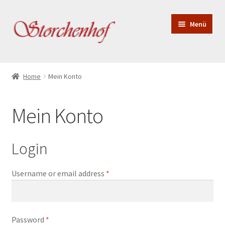
Menü
Startseite
Home
Mein Konto
Rotweine
Mein Konto
Weißweine
Spezialitäten
Login
zur Newsletter Anmeldung
Username or email address
*
Password
*