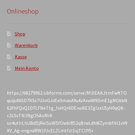
Onlineshop
Shop
Warenkorb
Kasse
Mein Konto
https://68279962.sibforms.com/serve/MUIEAKJtmFwftTO
quijuX6SD7K5s7UJoGJdEe5masAYu4zAxwW9DmE1gMGbkN
62fhFQxQ1D7LFNeTtg_fxHQr6DEnoBE3ZgIzxU5yH0qQK-
c2L5sTNJNgO5AoMi4-
so4utlrLhUBdDjRelSoW5fOwbI852qBrwLdhMZymbfHI1vV9
XV_Ag-ongndRW1FJcELZLmtfzI1sjTCUY5r